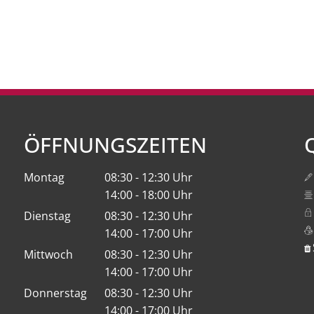
ÖFFNUNGSZEITEN
Montag
08:30
-
12:30
Uhr
Von 08:30 bis 12:30 Uhr
14:00
-
18:00
Uhr
Von 14:00 bis 18:00 Uhr
Dienstag
08:30
-
12:30
Uhr
Von 08:30 bis 12:30 Uhr
14:00
-
17:00
Uhr
Von 14:00 bis 17:00 Uhr
Mittwoch
08:30
-
12:30
Uhr
Von 08:30 bis 12:30 Uhr
14:00
-
17:00
Uhr
Von 14:00 bis 17:00 Uhr
Donnerstag
08:30
-
12:30
Uhr
Von 08:30 bis 12:30 Uhr
14:00
-
17:00
Uhr