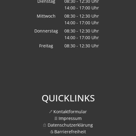
Dienstag
08:30
-
12:30
Uhr
14:00
-
17:00
Von 08:30 bis 12:30 Uhr
Uhr
Von 14:00 bis 17:00 Uhr
Mittwoch
08:30
-
12:30
Uhr
14:00
-
17:00
Von 08:30 bis 12:30 Uhr
Uhr
Von 14:00 bis 17:00 Uhr
Donnerstag
08:30
-
12:30
Uhr
14:00
-
17:00
Von 08:30 bis 12:30 Uhr
Uhr
Von 14:00 bis 17:00 Uhr
Freitag
08:30
-
12:30
Uhr
Von 08:30 bis 12:30 Uhr
QUICKLINKS
Kontaktformular
Impressum
Datenschutzerklärung
Barrierefreiheit