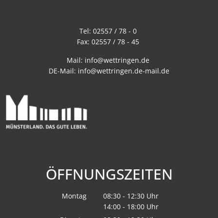
Tel:
02557 / 78 - 0
Fax:
02557 / 78 - 45
Mail:
info@wettringen.de
DE-Mail:
info@wettringen.de-mail.de
ÖFFNUNGSZEITEN
Montag
08:30
-
12:30
Uhr
14:00
-
18:00
Von 08:30 bis 12:30 Uhr
Uhr
Von 14:00 bis 18:00 Uhr