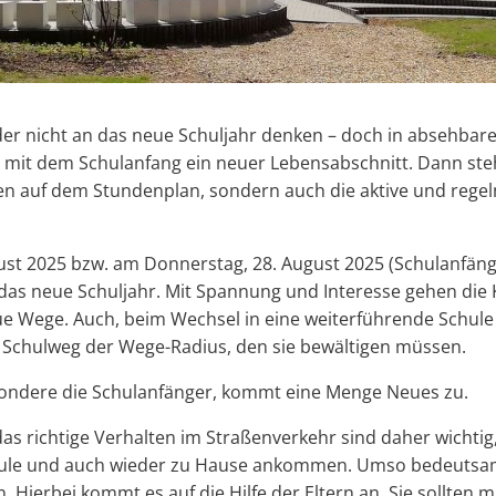
r nicht an das neue Schuljahr denken – doch in absehbarer
nt mit dem Schulanfang ein neuer Lebensabschnitt. Dann ste
n auf dem Stundenplan, sondern auch die aktive und reg
st 2025 bzw. am Donnerstag, 28. August 2025 (Schulanfänge
das neue Schuljahr. Mit Spannung und Interesse gehen die 
e Wege. Auch, beim Wechsel in eine weiterführende Schule e
 Schulweg der Wege-Radius, den sie bewältigen müssen.
esondere die Schulanfänger, kommt eine Menge Neues zu.
s richtige Verhalten im Straßenverkehr sind daher wichtig,
ule und auch wieder zu Hause ankommen. Umso bedeutsame
. Hierbei kommt es auf die Hilfe der Eltern an. Sie sollten m