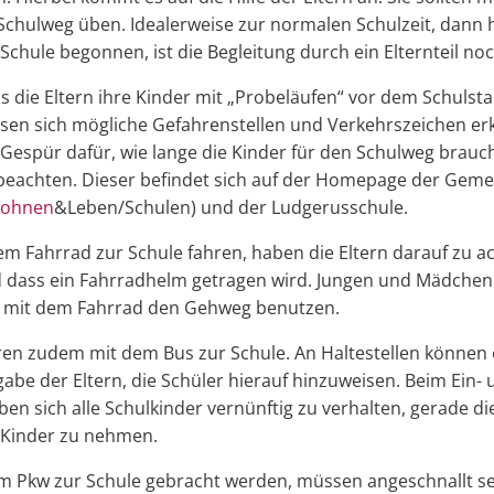
Schulweg üben. Idealerweise zur normalen Schulzeit, dann h
chule begonnen, ist die Begleitung durch ein Elternteil noc
ss die Eltern ihre Kinder mit „Probeläufen“ vor dem Schulst
assen sich mögliche Gefahrenstellen und Verkehrszeichen e
Gespür dafür, wie lange die Kinder für den Schulweg brauc
beachten. Dieser befindet sich auf der Homepage der Geme
Wohnen
&Leben/Schulen) und der Ludgerusschule.
dem Fahrrad zur Schule fahren, haben die Eltern darauf zu a
nd dass ein Fahrradhelm getragen wird. Jungen und Mädchen
n mit dem Fahrrad den Gehweg benutzen.
ren zudem mit dem Bus zur Schule. An Haltestellen können 
fgabe der Eltern, die Schüler hierauf hinzuweisen. Beim Ein-
en sich alle Schulkinder vernünftig zu verhalten, gerade di
e Kinder zu nehmen.
em Pkw zur Schule gebracht werden, müssen angeschnallt s