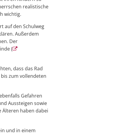
errschen realistische
h wichtig.
art auf den Schulweg
rklären. Außerdem
hen. Der
inde (
chten, dass das Rad
 bis zum vollendeten
ebenfalls Gefahren
 und Aussteigen sowie
e Älteren haben dabei
ein und in einem