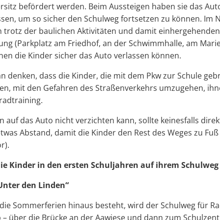
rsitz befördert werden. Beim Aussteigen haben sie das Aut
ssen, um so sicher den Schulweg fortsetzen zu können. Im 
 trotz der baulichen Aktivitäten und damit einhergehende
gung (Parkplatz am Friedhof, an der Schwimmhalle, am Mar
en die Kinder sicher das Auto verlassen können.
ran denken, dass die Kinder, die mit dem Pkw zur Schule geb
nen, mit den Gefahren des Straßenverkehrs umzugehen, ihne
radtraining.
auf das Auto nicht verzichten kann, sollte keinesfalls direk
etwas Abstand, damit die Kinder den Rest des Weges zu Fu
r).
ie Kinder in den ersten Schuljahren auf ihrem Schulweg 
Unter den Linden“
 die Sommerferien hinaus besteht, wird der Schulweg für R
– über die Brücke an der Aawiese und dann zum Schulzent