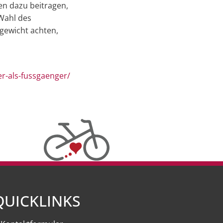
en dazu beitragen,
 Wahl des
gewicht achten,
r-als-fussgaenger/
QUICKLINKS