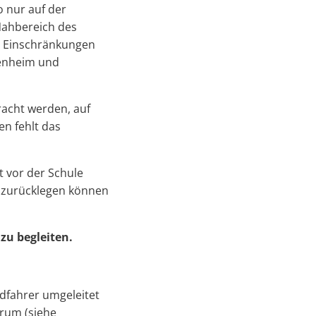
o nur auf der
Nahbereich des
n Einschränkungen
ienheim und
racht werden, auf
n fehlt das
t vor der Schule
ß zurücklegen können
zu begleiten.
adfahrer umgeleitet
rum (siehe