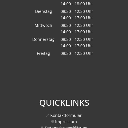
14:00
-
18:00
Von 08:30 bis 12:30 Uhr
Uhr
Von 14:00 bis 18:00 Uhr
Dienstag
08:30
-
12:30
Uhr
14:00
-
17:00
Von 08:30 bis 12:30 Uhr
Uhr
Von 14:00 bis 17:00 Uhr
Mittwoch
08:30
-
12:30
Uhr
14:00
-
17:00
Von 08:30 bis 12:30 Uhr
Uhr
Von 14:00 bis 17:00 Uhr
Donnerstag
08:30
-
12:30
Uhr
14:00
-
17:00
Von 08:30 bis 12:30 Uhr
Uhr
Von 14:00 bis 17:00 Uhr
Freitag
08:30
-
12:30
Uhr
Von 08:30 bis 12:30 Uhr
QUICKLINKS
Kontaktformular
Impressum
Datenschutzerklärung